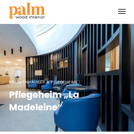
KRANKENHÄUSER & PFLEGEHEIME
Pflegeheim „La
Madeleine“