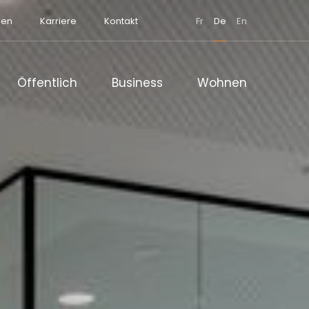
men
Karriere
Kontakt
Fr
De
En
Öffentlich
Business
Wohnen