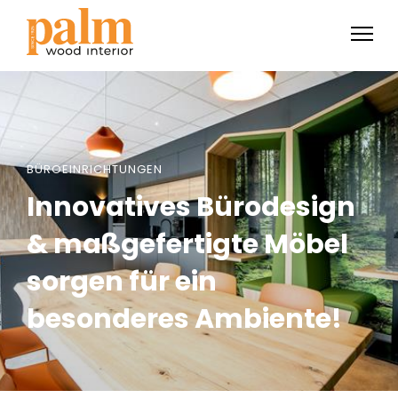
BÜROEINRICHTUNGEN
Innovatives Bürodesign
& maßgefertigte Möbel
sorgen für ein
besonderes Ambiente!