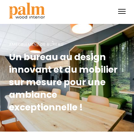
AMEUBLEMENT DE BUREAU
Un bureau au design
innovant et du mobilier
sur mesure pour une
ambiance
exceptionnelle !