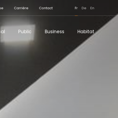
se
Carrière
Contact
Fr
De
En
al
Public
Business
Habitat