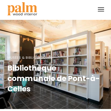
MUSÉES & BIBLIOTHÈQUES
Bibliothèque
communale de Pont-à-
Celles